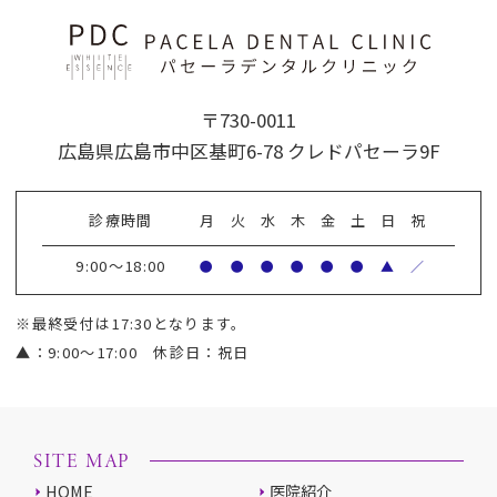
〒730-0011
広島県広島市中区基町6-78 クレドパセーラ9F
診療時間
月
火
水
木
金
土
日
祝
9:00～18:00
●
●
●
●
●
●
▲
／
※最終受付は17:30となります。
▲：9:00～17:00 休診日：祝日
SITE MAP
HOME
医院紹介