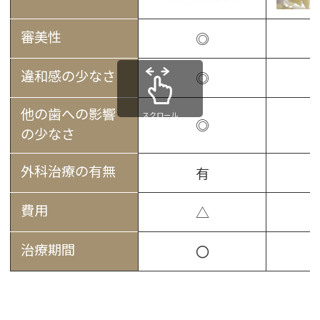
審美性
◎
違和感の少なさ
◎
他の歯への影響
スクロール
◎
の少なさ
外科治療の有無
有
費用
△
治療期間
〇